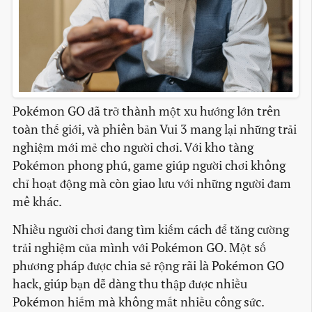
Pokémon GO đã trở thành một xu hướng lớn trên
toàn thế giới, và phiên bản Vui 3 mang lại những trải
nghiệm mới mẻ cho người chơi. Với kho tàng
Pokémon phong phú, game giúp người chơi không
chỉ hoạt động mà còn giao lưu với những người đam
mê khác.
Nhiều người chơi đang tìm kiếm cách để tăng cường
trải nghiệm của mình với Pokémon GO. Một số
phương pháp được chia sẻ rộng rãi là Pokémon GO
hack, giúp bạn dễ dàng thu thập được nhiều
Pokémon hiếm mà không mất nhiều công sức.