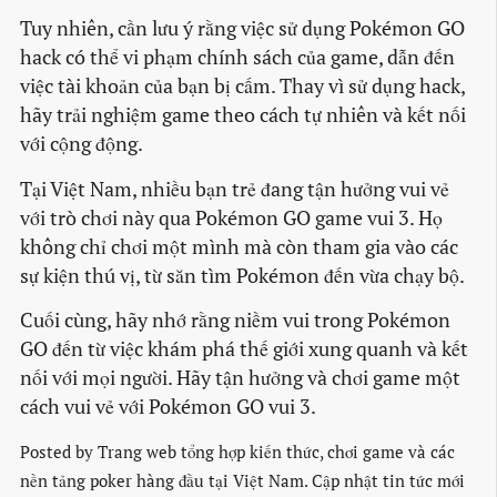
Tuy nhiên, cần lưu ý rằng việc sử dụng Pokémon GO
hack có thể vi phạm chính sách của game, dẫn đến
việc tài khoản của bạn bị cấm. Thay vì sử dụng hack,
hãy trải nghiệm game theo cách tự nhiên và kết nối
với cộng động.
Tại Việt Nam, nhiều bạn trẻ đang tận hưởng vui vẻ
với trò chơi này qua Pokémon GO game vui 3. Họ
không chỉ chơi một mình mà còn tham gia vào các
sự kiện thú vị, từ săn tìm Pokémon đến vừa chạy bộ.
Cuối cùng, hãy nhớ rằng niềm vui trong Pokémon
GO đến từ việc khám phá thế giới xung quanh và kết
nối với mọi người. Hãy tận hưởng và chơi game một
cách vui vẻ với Pokémon GO vui 3.
Posted by
Trang web tổng hợp kiến thức, chơi game và các
nền tảng poker hàng đầu tại Việt Nam. Cập nhật tin tức mới