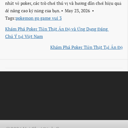
nhất về poker, các trò chơi thú vị và hướng dẫn chơi hiệu quả
để nâng cao kỹ năng của bạn.
May 23, 2026
Tags:
pokemon go game vui 3
Khám Phá Poker Tiền Thật Ấn Độ và Ứng Dụng Đáng 
Chú Ý tại Việt Nam
Khám Phá Poker Tiền Thật Tại Ấn Độ