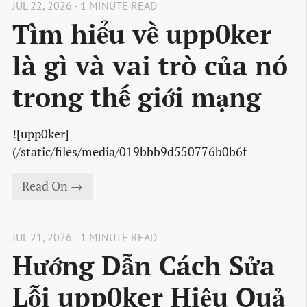
JUL 22, 2026 - 1 MINUTE READ
Tìm hiểu về upp0ker
là gì và vai trò của nó
trong thế giới mạng
![upp0ker]
(/static/files/media/019bbb9d550776b0b6f
Read On →
JUL 21, 2026 - 1 MINUTE READ
Hướng Dẫn Cách Sửa
Lỗi upp0ker Hiệu Quả