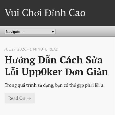
Vui Chơi Đỉnh Cao
JUL 27, 2026 - 1 MINUTE READ
Hướng Dẫn Cách Sửa
Lỗi Upp0ker Đơn Giản
Trong quá trình sử dụng, bạn có thể gặp phải lỗi u
Read On →