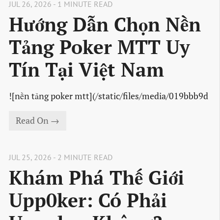
JUL 26, 2026 - 1 MINUTE READ
Hướng Dẫn Chọn Nền
Tảng Poker MTT Uy
Tín Tại Việt Nam
![nền tảng poker mtt](/static/files/media/019bbb9d
Read On →
JUL 25, 2026 - 2 MINUTE READ
Khám Phá Thế Giới
Upp0ker: Có Phải